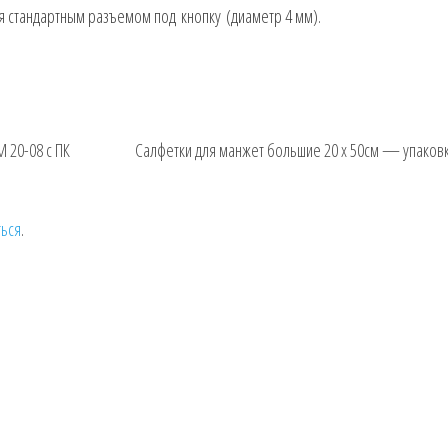
 стандартным разъемом под кнопку (диаметр 4 мм).
 20-08 с ПК
Салфетки для манжет большие 20 х 50см — упаковк
ться
.