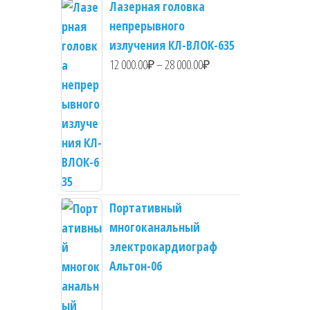
Лазерная головка
непрерывного
излучения КЛ-ВЛОК-635
Диапазон
12 000.00
₽
–
28 000.00
₽
цен:
12
000.00₽
–
28
000.00₽
Портативный
многоканальный
электрокардиограф
Альтон-06