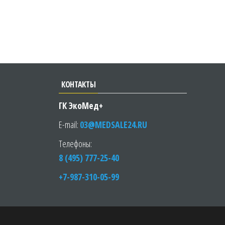
КОНТАКТЫ
ГК ЭкоМед+
E-mail:
03@MEDSALE24.RU
Телефоны:
8 (495) 777-25-40
+7-987-310-05-99