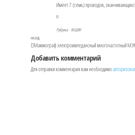
Имеет 7 (семь) проводов, оканчивающихся
n
Рубрика
АКЦИИ
Навигация
Предыдущая
НАЗАД
Mаммограф электроимпедансный многочастотный МЭМ
по
запись
Добавить комментарий
записям
Для отправки комментария вам необходимо
авторизова