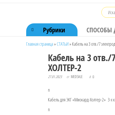
Перейти
к
содержимому
Рубрики
СПОСОБЫ 
Главная страница
»
СТАТЬИ
»
Кабель на 3 отв./7 электр
Кабель на 3 отв.
ХОЛТЕР-2
27.01.2023
от
MEDSALE
0
n
Кабель для ЭКГ «Миокард-Холтер-2» 3-х к
n