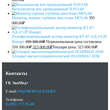
Визуализатор вен проекционный NAVI-60
Монитор оценки глубины анестезии МГА-06
395
000.00
₽
Полифункциональный холтер-монитор КТ-07-АД-3/12Р
Инкарт
359 300.00
₽
Первоначальная цена составляла
359 300.00₽.
323 000.00
₽
Текущая цена: 323 000.00₽.
Аппарат магнитотерапевтический ПОЛИМАГ-02М
Контакты
ГК ЭкоМед+
E-mail:
03@MEDSALE24.RU
Телефоны:
8 (495) 777-25-40