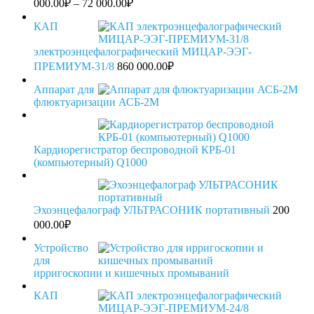
Диапазон
000.00
₽
–
72 000.00
₽
цен:
60
КАП
000.00₽
электроэнцефалографический МИЦАР-ЭЭГ-
–
ПРЕМИУМ-31/8
860 000.00
72
₽
000.00₽
Аппарат для
флюктуаризации АСБ-2М
Кардиорегистратор беспроводной КРБ-01
(компьютерный) Q1000
Эхоэнцефалограф УЛЬТРАСОНИК портативный
200
000.00
₽
Устройство
для
ирригоскопии и кишечных промываний
КАП