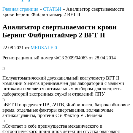
Главная страница
»
СТАТЬИ
»
Анализатор свертываемости
крови Беринг Фибринтаймер 2 BFT II
Анализатор свертываемости крови
Беринг Фибринтаймер 2 BFT II
22.08.2021
от
MEDSALE
0
Регистрационный номер ФСЗ 2009/04063 от 28.04.2014
n
Полуавтоматический двухканальный коагулометр BFT II
компании Siemens предназначен для лабораторий с малыми
потоками и является оптимальным выбором для экспресс-
лабораторий экстренных служб и отделений ЛПУ
n
nBFT II определяет ПВ, АЧТВ, Фибриноген, батроксобиновое
время, отдельные факторы свертывания, волчаночные
антикоагулянты, протеин С и Фактор V Лейдена
n
nСочетает в себе преимущества механического и
фотооптического принципов детекции сгустка благодаря