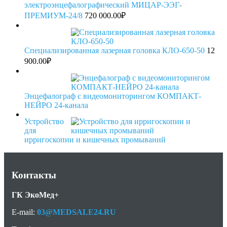
электроэнцефалографический МИЦАР-ЭЭГ-
ПРЕМИУМ-24/8
720 000.00
₽
Специализированная лазерная головка КЛО-650-50
12
900.00
₽
Энцефалограф с видеомониторингом КОМПАКТ-
НЕЙРО 24-канала
Устройство
для
ирригоскопии и кишечных промываний
Контакты
ГК ЭкоМед+
E-mail:
03@MEDSALE24.RU