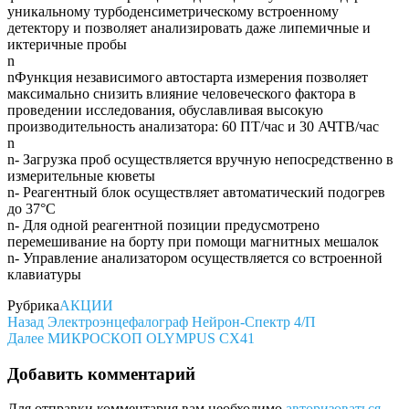
уникальному турбоденсиметрическому встроенному
детектору и позволяет анализировать даже липемичные и
иктеричные пробы
n
nФункция независимого автостарта измерения позволяет
максимально снизить влияние человеческого фактора в
проведении исследования, обуславливая высокую
производительность анализатора: 60 ПТ/час и 30 АЧТВ/час
n
n- Загрузка проб осуществляется вручную непосредственно в
измерительные кюветы
n- Реагентный блок осуществляет автоматический подогрев
до 37°С
n- Для одной реагентной позиции предусмотрено
перемешивание на борту при помощи магнитных мешалок
n- Управление анализатором осуществляется со встроенной
клавиатуры
Рубрика
АКЦИИ
Навигация
Предыдущая
Назад
Электроэнцефалограф Нейрон-Спектр 4/П
запись
Следующая
Далее
МИКРОСКОП OLYMPUS CX41
по
запись
записям
Добавить комментарий
Для отправки комментария вам необходимо
авторизоваться
.