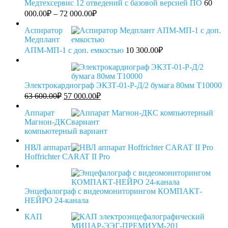
Медтехсервис 12 отведений с базовой версией ПО
60
Диапазон
000.00
₽
–
72 000.00
₽
цен:
60
Аспиратор
Медплант
000.00₽
АПМ-МП-1 с доп. емкостью
–
10 300.00
₽
72
000.00₽
Электрокардиограф ЭК3Т-01-Р-Д/2 бумага 80мм T10000
Первоначальная
Текущая
63 600.00
₽
57 000.00
₽
цена
цена:
составляла
57
Аппарат
63
Магнон-ДКС
000.00₽.
компьютерный вариант
600.00₽.
НВЛ аппарат
Hoffrichter CARAT II Pro
Энцефалограф с видеомониторингом КОМПАКТ-
НЕЙРО 24-канала
КАП