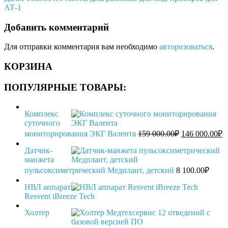
записям
запись
АТ-1
Добавить комментарий
Для отправки комментария вам необходимо
авторизоваться
.
КОРЗИНА
ПОПУЛЯРНЫЕ ТОВАРЫ:
Комплекс
суточного
Первоначаль
Т
мониторирования ЭКГ Валента
159 000.00
₽
146 000.00
₽
цена
ц
составляла
1
Датчик-
159
манжета
0
000.00₽.
пульсоксиметрический Медплант, детский
8 100.00
₽
НВЛ аппарат
Resvent iBreeze Tech
Холтер