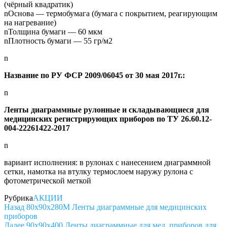
(чёрный квадратик)
nОснова — термобумага (бумага с покрытием, реагирующим
на нагревание)
nТолщина бумаги — 60 мкм
nПлотность бумаги — 55 гр/м2
n
Название по РУ ФСР 2009/06045 от 30 мая 2017г.:
n
Ленты диаграммные рулонные и cкладывающиеся для
медицинских регистрирующих приборов по ТУ 26.60.12-
004-22261422-2017
n
вариант исполнения: в рулонах с нанесением диаграммной
сетки, намотка на втулку термослоем наружу рулона с
фотометрической меткой
Рубрика
АКЦИИ
Навигация
Предыдущая
Назад
80x90x280М Ленты диаграммные для медицинских
запись
приборов
по
Следующая
Далее
90x90x400 Ленты диаграммные для мед. приборов для