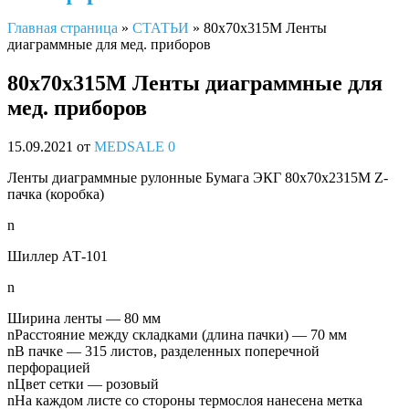
Главная страница
»
СТАТЬИ
»
80х70х315М Ленты
диаграммные для мед. приборов
80х70х315М Ленты диаграммные для
мед. приборов
15.09.2021
от
MEDSALE
0
Ленты диаграммные рулонные Бумага ЭКГ 80х70х2315М Z-
пачка (коробка)
n
Шиллер АТ-101
n
Ширина ленты — 80 мм
nРасстояние между складками (длина пачки) — 70 мм
nВ пачке — 315 листов, разделенных поперечной
перфорацией
nЦвет сетки — розовый
nНа каждом листе со стороны термослоя нанесена метка