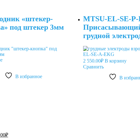
одник «штекер-
MTSU-EL-SE-P
а» под штекер 3мм
Присасывающи
грудной электро
детский 6шт./уп
е
2 550.00
₽
В корзину
Сравнить
В избранное
В избран
чальная
Текущая
.00
₽
цена: