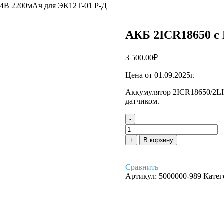
.4В 2200мАч для ЭК12Т-01 Р-Д
АКБ 2ICR18650 с 
3 500.00
₽
Цена от 01.09.2025г.
Аккумулятор 2ICR18650/2LI
датчиком.
-
Количество
товара
+
В корзину
АКБ
2ICR18650
с
Сравнить
ПЗ
Артикул:
5000000-989
Катег
7.4В
2200мАч
для
ЭК12Т-01
Р-