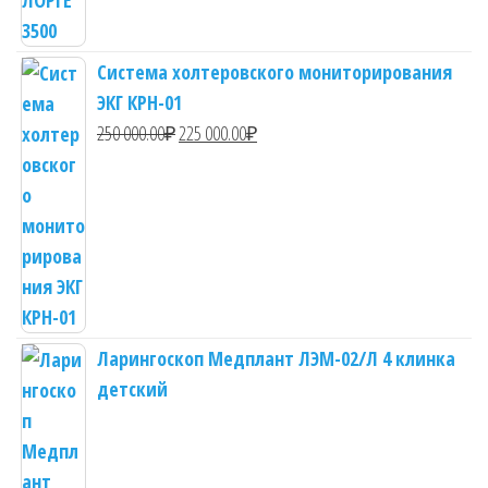
Система холтеровского мониторирования
ЭКГ КРН-01
Первоначальная
Текущая
250 000.00
₽
225 000.00
₽
цена
цена:
составляла
225
250
000.00₽.
000.00₽.
Ларингоскоп Медплант ЛЭМ-02/Л 4 клинка
детский