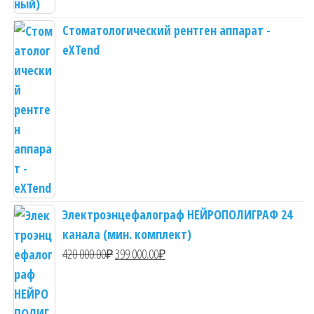
Стоматологический рентген аппарат -
eXTend
Электроэнцефалограф НЕЙРОПОЛИГРАФ 24
канала (мин. комплект)
Первоначальная
Текущая
420 000.00
₽
399 000.00
₽
цена
цена:
составляла
399
420
000.00₽.