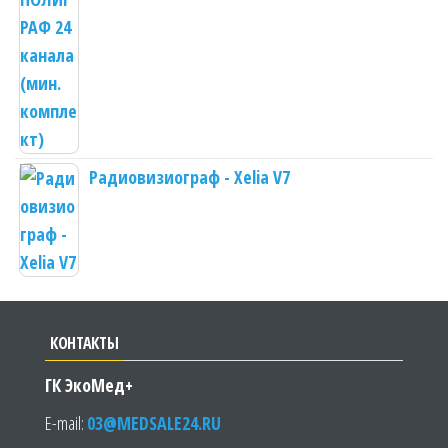
000.00₽.
Радиовизиограф - Xelia V7
КОНТАКТЫ
ГК ЭкоМед+
E-mail:
03@MEDSALE24.RU