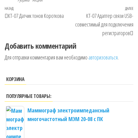
Навигация
Предыдущая
НАЗАД
ДАЛЕЕ
Сл
КТ-07 Датчик тонов Короткова
КТ-07 Адаптер связи USB-
по
запись
за
совместимый для подключения
записям
регистраторов
Добавить комментарий
Для отправки комментария вам необходимо
авторизоваться
.
КОРЗИНА
ПОПУЛЯРНЫЕ ТОВАРЫ:
Mаммограф электроимпедансный
многочастотный МЭМ 20-08 с ПК