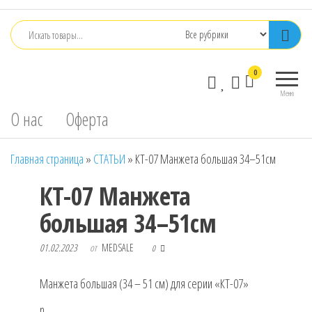
Перейти
к
содержимому
0
Меню
О нас
Оферта
Главная страница
»
СТАТЬИ
»
КТ-07 Манжета большая 34–51см
КТ-07 Манжета
большая 34–51см
01.02.2023
от
MEDSALE
0
Манжета большая (34 – 51 см) для серии «КТ-07»
n