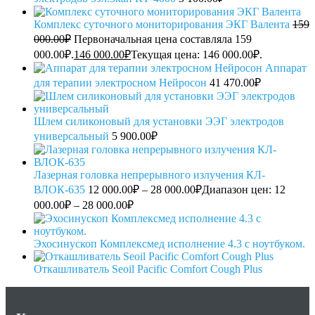
Комплекс суточного мониторирования ЭКГ Валента
159
000.00
₽
Первоначальная цена составляла 159
000.00₽.
146 000.00
₽
Текущая цена: 146 000.00₽.
Аппарат
для терапии электросном Нейросон
41 470.00
₽
Шлем силиконовый для установки ЭЭГ электродов
универсальный
5 900.00
₽
Лазерная головка непрерывного излучения КЛ-
ВЛОК-635
12 000.00
₽
–
28 000.00
₽
Диапазон цен: 12
000.00₽ – 28 000.00₽
Эхосинускоп Комплексмед исполнение 4.3 с ноутбуком.
Откашливатель Seoil Pacific Comfort Cough Plus