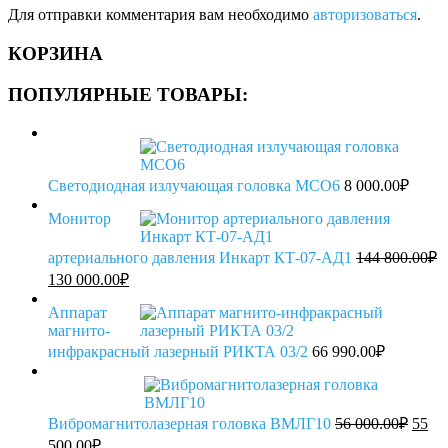
Для отправки комментария вам необходимо
авторизоваться
.
КОРЗИНА
ПОПУЛЯРНЫЕ ТОВАРЫ:
Светодиодная излучающая головка МСО6
8 000.00
₽
Монитор
артериального давления Инкарт КТ-07-АД1
144 800.00
₽
Первоначальная
Текущая
130 000.00
₽
цена
цена:
составляла
130
Аппарат
144
магнито-
000.00₽.
800.00₽.
инфракрасный лазерный РИКТА 03/2
66 990.00
₽
Перв
Вибромагнитолазерная головка ВМЛГ10
56 000.00
₽
55
цена
Текущая
500.00
₽