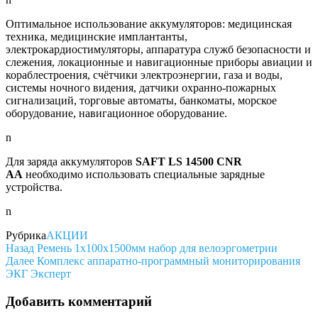
Оптимальное использование аккумуляторов: медицинская
техника, медицинские имплантанты,
электрокардиостимуляторы, аппаратура служб безопасности и
слежения, локационные и навигационные приборы авиации и
кораблестроения, счётчики электроэнергии, газа и воды,
системы ночного видения, датчики охранно-пожарных
сигнализаций, торговые автоматы, банкоматы, морское
оборудование, навигационное оборудование.
n
Для заряда аккумуляторов
SAFT LS 14500 CNR
AA
необходимо использовать специальные зарядные
устройства.
n
Рубрика
АКЦИИ
Навигация
Предыдущая
Назад
Ремень 1х100х1500мм набор для велоэргометрии
запись
Следующая
Далее
Комплекс аппаратно-программный мониторирования
по
запись
ЭКГ Эксперт
записям
Добавить комментарий