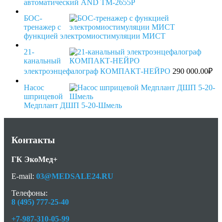
автоматический AND TM-2655P
БОС-
тренажер с
функцией электромиостимуляции МИСТ
21-
канальный
электроэнцефалограф КОМПАКТ-НЕЙРО
290 000.00
₽
Насос
шприцевой
Медплант ДШП 5-20-Шмель
Контакты
ГК ЭкоМед+
E-mail:
03@MEDSALE24.RU
Телефоны:
8 (495) 777-25-40
+7-987-310-05-99