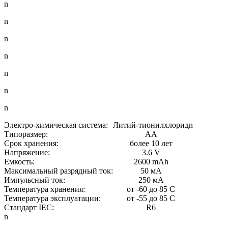
n
n
n
n
n
n
n
Электро-химическая система:
Литий-тионилхлорид
n
Типоразмер:
AA
Срок хранения:
более 10 лет
Напряжение:
3.6 V
Емкость:
2600 mAh
Максимальный разрядный ток:
50 мА
Импульсный ток:
250 мА
Температура хранения:
от -60 до 85 С
Температура эксплуатации:
от -55 до 85 С
Стандарт IEC:
R6
n