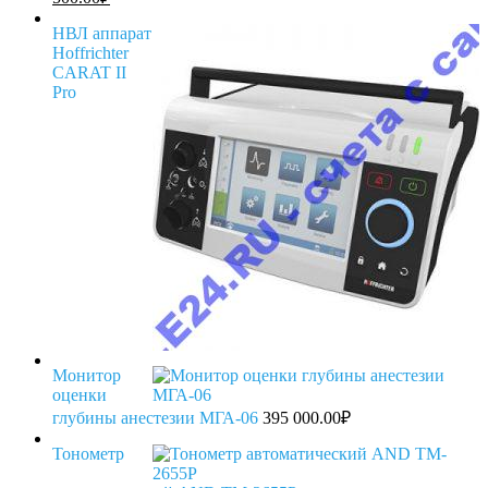
соста
цена:
56
55
НВЛ аппарат
000.0
Hoffrichter
500.00₽.
CARAT II
Pro
Монитор
оценки
глубины анестезии МГА-06
395 000.00
₽
Тонометр