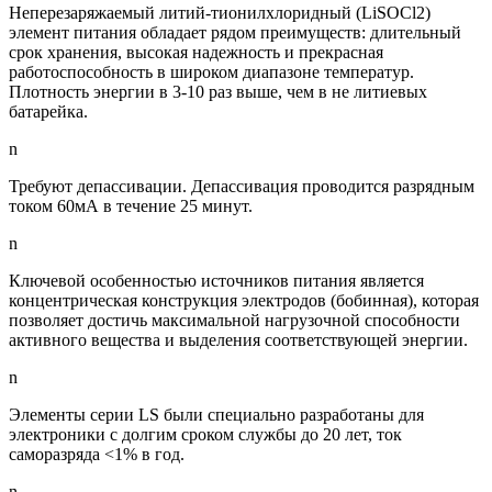
Неперезаряжаемый литий-тионилхлоридный (LiSOCl2)
элемент питания обладает рядом преимуществ: длительный
срок хранения, высокая надежность и прекрасная
работоспособность в широком диапазоне температур.
Плотность энергии в 3-10 раз выше, чем в не литиевых
батарейка.
n
Требуют депассивации. Депассивация проводится разрядным
током 60мА в течение 25 минут.
n
Ключевой особенностью источников питания является
концентрическая конструкция электродов (бобинная), которая
позволяет достичь максимальной нагрузочной способности
активного вещества и выделения соответствующей энергии.
n
Элементы серии LS были специально разработаны для
электроники с долгим сроком службы до 20 лет, ток
саморазряда <1% в год.
n