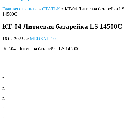
Главная страница
»
СТАТЬИ
»
КТ-04 Литиевая батарейка LS
14500C
КТ-04 Литиевая батарейка LS 14500C
16.02.2023
от
MEDSALE
0
КТ-04 Литиевая батарейка LS 14500C
n
n
n
n
n
n
n
n