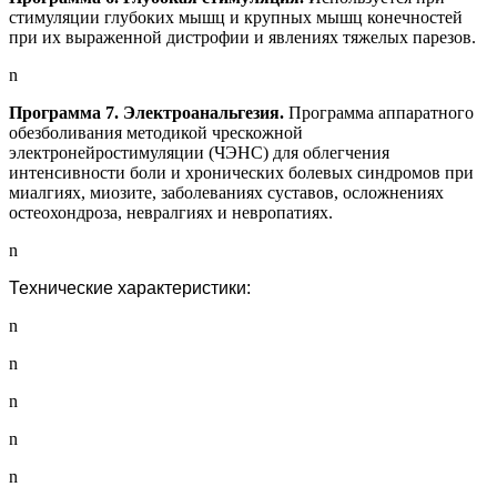
стимуляции глубоких мышц и крупных мышц конечностей
при их выраженной дистрофии и явлениях тяжелых парезов.
n
Программа 7. Электроанальгезия.
Программа аппаратного
обезболивания методикой чрескожной
электронейростимуляции (ЧЭНС) для облегчения
интенсивности боли и хронических болевых синдромов при
миалгиях, миозите, заболеваниях суставов, осложнениях
остеохондроза, невралгиях и невропатиях.
n
Технические характеристики:
n
n
n
n
n