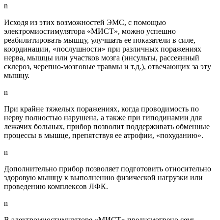
n
Исходя из этих возможностей ЭМС, с помощью
электромиостимулятора «МИСТ», можно успешно
реабилитировать мышцу, улучшать ее показатели в силе,
координации, «послушности» при различных поражениях
нерва, мышцы или участков мозга (инсульты, рассеянный
склероз, черепно-мозговые травмы и т.д.), отвечающих за эту
мышцу.
n
При крайне тяжелых поражениях, когда проводимость по
нерву полностью нарушена, а также при гиподинамии для
лежачих больных, прибор позволит поддерживать обменные
процессы в мышце, препятствуя ее атрофии, «похуданию».
n
Дополнительно прибор позволяет подготовить относительно
здоровую мышцу к выполнению физической нагрузки или
проведению комплексов ЛФК.
n
В электромиостимуляторе «МИСТ» предусмотрено семь