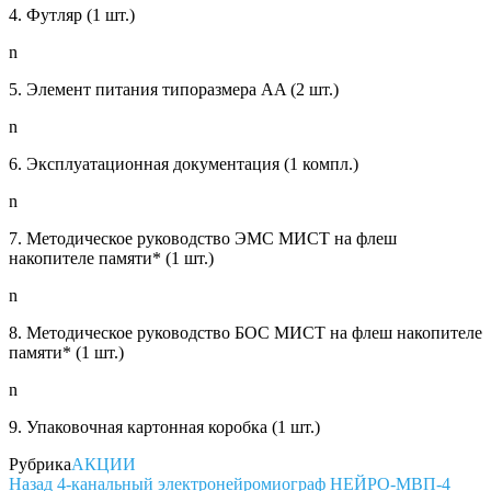
4. Футляр (1 шт.)
n
5. Элемент питания типоразмера AA (2 шт.)
n
6. Эксплуатационная документация (1 компл.)
n
7. Методическое руководство ЭМС МИСТ на флеш
накопителе памяти* (1 шт.)
n
8. Методическое руководство БОС МИСТ на флеш накопителе
памяти* (1 шт.)
n
9. Упаковочная картонная коробка (1 шт.)
Рубрика
АКЦИИ
Навигация
Предыдущая
Назад
4-канальный электронейромиограф НЕЙРО-МВП-4