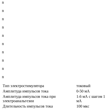
n
n
n
n
n
n
n
n
n
n
Тип электростимулятора
токовый
Амплитуда импульсов тока
0-50 мА
Амплитуда импульсов тока при
1-6 мА с шагом 1
электроанальгезии
мА
Длительность импульсов тока
100 мкс