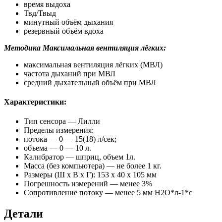
время выдоха
Твд/Твыд
минутный объём дыхания
резервный объём вдоха
Методика Максимальная вентиляция лёгких:
максимальная вентиляция лёгких (МВЛ)
частота дыханий при МВЛ
средний дыхательный объём при МВЛ
Характеристики:
Тип сенсора — Лилли
Пределы измерения:
потока — 0 — 15(18) л/сек;
объема — 0 — 10 л.
Калибратор — шприц, объем 1л.
Масса (без компьютера) — не более 1 кг.
Размеры (Ш x В x Г): 153 х 40 х 105 мм
Погрешность измерений — менее 3%
Сопротивление потоку — менее 5 мм H2O*л-1*с
Детали