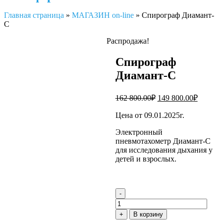
Главная страница
»
МАГАЗИН on-line
»
Спирограф Диамант-
С
Распродажа!
Спирограф
Диамант-С
Первоначальная
Текуща
162 800.00
₽
149 800.00
₽
цена
цена:
составляла
149
Цена от 09.01.2025г.
162
800.00₽
Электронный
800.00₽.
пневмотахометр Диамант-С
для исследования дыхания у
детей и взрослых.
-
Количество
товара
+
В корзину
Спирограф