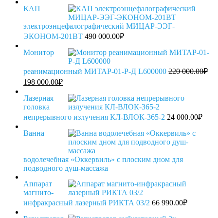
КАП
электроэнцефалографический МИЦАР-ЭЭГ-
ЭКОНОМ-201BT
490 000.00
₽
Монитор
реанимационный МИТАР-01-Р-Д L600000
220 000.00
₽
Первоначальная
Текущая
198 000.00
₽
цена
цена:
составляла
198
Лазерная
220
головка
000.00₽.
000.00₽.
непрерывного излучения КЛ-ВЛОК-365-2
24 000.00
₽
Ванна
водолечебная «Оккервиль» с плоским дном для
подводного душ-массажа
Аппарат
магнито-
инфракрасный лазерный РИКТА 03/2
66 990.00
₽