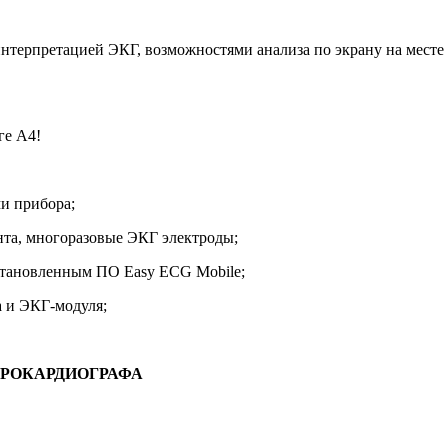
интерпретацией ЭКГ, возможностями анализа по экрану на месте
ге А4!
и прибора;
нта, многоразовые ЭКГ электроды;
установленным
ПО Easy ECG Mobile
;
а и ЭКГ-модуля;
РОКАРДИОГРАФА