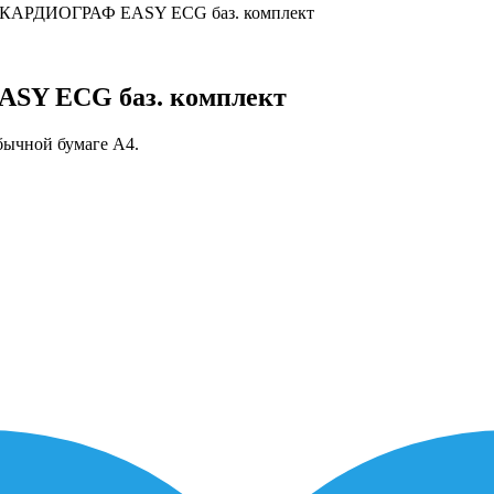
КАРДИОГРАФ EASY ECG баз. комплект
Y ECG баз. комплект
бычной бумаге А4.