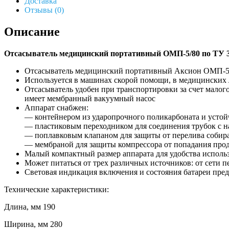
Доставка
Отзывы (0)
Описание
Отсасыватель медицинский портативный ОМП-5/80 по ТУ 32
Отсасыватель медицинский портативный Аксион ОМП-5/80
Используется в машинах скорой помощи, в медицинских
Отсасыватель удобен при транспортировки за счет малог
имеет мембранный вакуумный насос
Аппарат снабжен:
— контейнером из ударопрочного поликарбоната и усто
— пластиковым переходником для соединения трубок с н
— поплавковым клапаном для защиты от перелива собир
— мембраной для защиты компрессора от попадания про
Малый компактный размер аппарата для удобства исполь
Может питаться от трех различных источников: от сети п
Световая индикация включения и состояния батареи пред
Технические характеристики:
Длина, мм 190
Ширина, мм 280