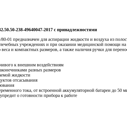
.50.50-238-49640047-2017 с принадлежностями
-01 предназначен для аспирации жидкости и воздуха из полост
 лечебных учреждениях и при оказании медицинской помощи на
о веса и компактных размеров, а также наличия ручки для пере
йчивого к внешним воздействиям
аконечниками разных размеров
аемой жидкости
дуктов отсасывания
зования
еременного тока, от встроенной аккумуляторной батареи до 50 м
упредит о готовности прибора к работе