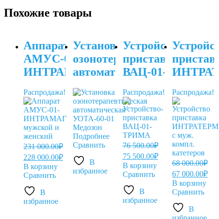
Похожие товары
Аппарат
Установка
Устройство-
Устройс
АМУС-01-
озонотерапевтическая
приставка
пристав
ИНТРАМАГ
автоматическая
ВАЦ-01-
ИНТРА
мужской
УОТА-60-
ТРИМА
с муж.
Распродажа!
Распродажа!
Распродажа!
и
01
компл.
женский
катетеро
Подробнее
Сравнить
76 500.00
₽
231 000.00
₽
Первоначальная
Текущая
Первоначальная
Текущая
75 500.00
₽
228 000.00
₽
В
цена
цена:
68 000.00
₽
цена
цена:
В корзину
В корзину
избранное
составляла
75
Первоначальн
Те
составляла
228
67 000.00
₽
Сравнить
Сравнить
76
цена
цен
231
500.00₽.
000.00₽.
В корзину
составляла
67
500.00₽.
В
000.00₽.
Сравнить
В
68
000
избранное
избранное
000.00₽.
В
избранное