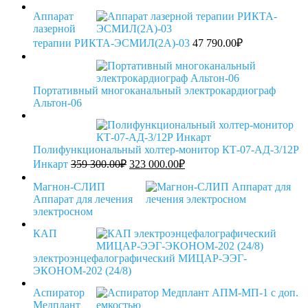
Аппарат
лазерной
терапии РИКТА-ЭСМИЛ(2А)-03
47 790.00
₽
Портативный многоканальный электрокардиограф
Альтон-06
Полифункциональный холтер-монитор КТ-07-АД-3/12Р
Первоначальная
Текущая
Инкарт
359 300.00
₽
323 000.00
₽
цена
цена:
составляла
323
Магнон-СЛИП
359
Аппарат для лечения
000.00₽.
электросном
300.00₽.
КАП
электроэнцефалографический МИЦАР-ЭЭГ-
ЭКОНОМ-202 (24/8)
Аспиратор
Медплант