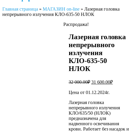
Главная страница
»
МАГАЗИН on-line
»
Лазерная головка
непрерывного излучения КЛО-635-50 НЛОК
Распродажа!
Лазерная головка
непрерывного
излучения
КЛО-635-50
НЛОК
Первоначальная
Текущая
32 000.00
₽
31 600.00
₽
цена
цена:
составляла
31
Цена от 01.12.2024г.
32
600.00₽.
Лазерная головка
000.00₽.
непрерывного излучения
КЛО/635/50 (НЛОК)
предназначена для
надвенного освечивания
крови. Работает без насадок и