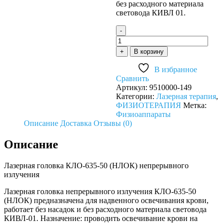
без расходного материала
световода КИВЛ 01.
-
Количество
товара
+
В корзину
Лазерная
головка
В избранное
непрерывного
Сравнить
излучения
Артикул:
9510000-149
КЛО-635-
Категории:
Лазерная терапия
,
50
ФИЗИОТЕРАПИЯ
Метка:
НЛОК
Физиоаппараты
Описание
Доставка
Отзывы (0)
Описание
Лазерная головка КЛО-635-50 (НЛОК) непрерывного
излучения
Лазерная головка непрерывного излучения КЛО-635-50
(НЛОК) предназначена для надвенного освечивания крови,
работает без насадок и без расходного материала световода
КИВЛ-01. Назначение: проводить освечивание крови на