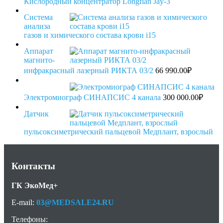
Кислородный концентратор Longfian Jay-3
Система
анализа
газов и химического состава крови i15
Аппарат
магнито-
инфракрасный лазерный РИКТА 03/2
66 990.00
₽
Электромиограф СИНАПСИС 4 канала
300 000.00
₽
Датчик
пульсоксиметрический пальцевой Медплант, взрослый
Контакты
ГК ЭкоМед+
E-mail:
03@MEDSALE24.RU
Телефоны: