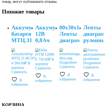
товар, могут публиковать отзывы.
Похожие товары
Аккумуляторная
Аккумулятор
80x30x18
Ленты
батарея
12В
Ленты
диаграм
МТЦ.31.00.501
0,8Ач
диаграммные
рулонны
для
для
для
ГЕОЛИНКА
медицинских
мед.
СПИРО-100
приборов
регистр
2 750.00
₽
В
Подробнее
Подробнее
4 500.00
₽
В
корзину
АЛЬТОН
приборо
Сравнить
Сравнить
корзину
Сравнить
Сравнить
В
В
В
избранное
избранное
В
избранное
избранное
КОРЗИНА