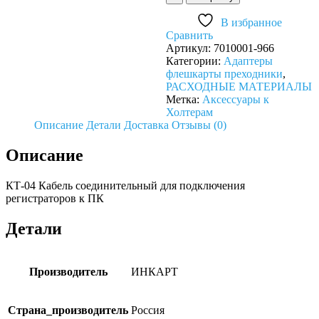
КТ-04
Кабель
В избранное
соединительный
Сравнить
для
Артикул:
7010001-966
подключения
Категории:
Адаптеры
регистраторов
флешкарты преходники
,
к
РАСХОДНЫЕ МАТЕРИАЛЫ
ПК
Метка:
Аксессуары к
Холтерам
Описание
Детали
Доставка
Отзывы (0)
Описание
КТ-04 Кабель соединительный для подключения
регистраторов к ПК
Детали
Производитель
ИНКАРТ
Страна_производитель
Россия