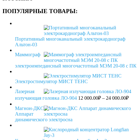
ПОПУЛЯРНЫЕ ТОВАРЫ:
Портативный многоканальный электрокардиограф
Альтон-03
Mаммограф
электроимпедансный многочастотный МЭМ 20-08 с ПК
Электростимулятор МИСТ ТЕНС
Лазерная
Диап
излучающая головка ЛО-904
12 000.00
₽
–
24 000.00
₽
цен:
12
Магнон-ДКС
Аппарат
000.
динамического электросна
–
24
000.