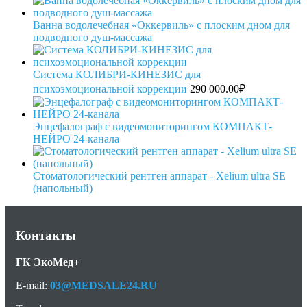
Ванна водолечебная «Оккервиль» с плоским дном для
подводного душ-массажа
Система КОЛИБРИ-КИНЕЗИС для
психоэмоциональной коррекции
290 000.00
₽
Энцефалограф с видеомониторингом КОМПАКТ-
НЕЙРО 24-канала
Стоматологический рентген аппарат - Xelium ultra SE
(напольный)
Контакты
ГК ЭкоМед+
E-mail:
03@MEDSALE24.RU