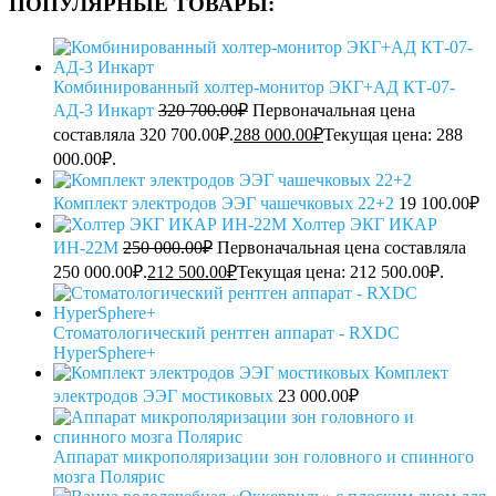
ПОПУЛЯРНЫЕ ТОВАРЫ:
Комбинированный холтер-монитор ЭКГ+АД КТ-07-
АД-3 Инкарт
320 700.00
₽
Первоначальная цена
составляла 320 700.00₽.
288 000.00
₽
Текущая цена: 288
000.00₽.
Комплект электродов ЭЭГ чашечковых 22+2
19 100.00
₽
Холтер ЭКГ ИКАР
ИН-22М
250 000.00
₽
Первоначальная цена составляла
250 000.00₽.
212 500.00
₽
Текущая цена: 212 500.00₽.
Стоматологический рентген аппарат - RXDC
HyperSphere+
Комплект
электродов ЭЭГ мостиковых
23 000.00
₽
Аппарат микрополяризации зон головного и спинного
мозга Полярис