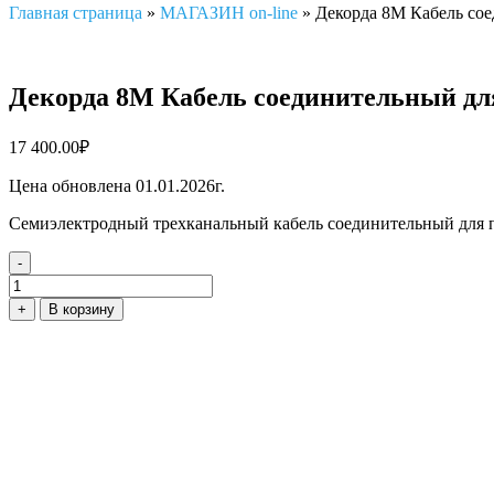
Главная страница
»
МАГАЗИН on-line
»
Декорда 8M Кабель со
Декорда 8M Кабель соединительный дл
17 400.00
₽
Цена обновлена 01.01.2026г.
Семиэлектродный трехканальный кабель соединительный для 
-
Количество
товара
+
В корзину
Декорда
8M
Кабель
соединительный
для
подключения
электродов
7миэлектродный