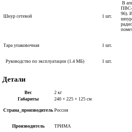
В апп
ПВС-
96). 
Шнур сетевой
1 шт.
шнур
ради
поме
Тара упаковочная
1 шт.
Руководство по эксплуатации (1.4 MБ)
1 шт.
Детали
Вес
2 кг
Габариты
240 × 225 × 125 см
Страна_производитель
Россия
Производитель
ТРИМА