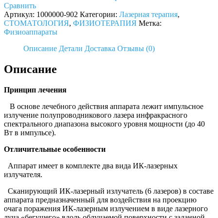
лазерный
Сравнить
ИНТРАДОНТ
Артикул:
1000000-902
Категории:
Лазерная терапия
,
СТОМАТОЛОГИЯ
,
ФИЗИОТЕРАПИЯ
Метка:
Физиоаппараты
Описание
Детали
Доставка
Отзывы (0)
Описание
Принцип лечения
В основе лечебного действия аппарата лежит импульсное
излучение полупроводникового лазера инфракрасного
спектрального диапазона высокого уровня мощности (до 40
Вт в импульсе).
Отличительные особенности
Аппарат имеет в комплекте два вида ИК-лазерных
излучателя.
Сканирующий ИК-лазерный излучатель (6 лазеров) в составе
аппарата предназначенный для воздействия на проекцию
очага поражения ИК-лазерным излучением в виде лазерного
луча «бегущего» вдоль облучаемой поверхности с заданной