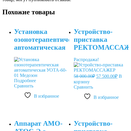
Похожие товары
Установка
Устройство-
озонотерапевтическая
приставка
автоматическая
РЕКТОМАССАЖ
УОТА-60-01
Распродажа!
Первоначальная
Текущ
58 000.00
₽
57 500.00
₽
В
цена
цена:
Подробнее
корзину
составляла
57
Сравнить
Сравнить
58
500.00
В избранное
000.00₽.
В избранное
Аппарат АМО-
Устройство-