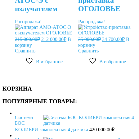
АТОС-Э с
приставка
излучателем
ОГОЛОВЬЕ
ОГОЛОВЬЕ
Распродажа!
Распродажа!
Первоначальная
Текущая
Первоначальная
Текущ
215 000.00
₽
212 000.00
₽
В
35 000.00
₽
34 700.00
₽
В
цена
цена:
цена
цена:
корзину
корзину
составляла
212
составляла
34
Сравнить
Сравнить
215
35
000.00₽.
700.00
000.00₽.
000.00₽.
В избранное
В избранное
КОРЗИНА
ПОПУЛЯРНЫЕ ТОВАРЫ:
Система
БОС
КОЛИБРИ комплексная 4 датчика
420 000.00
₽