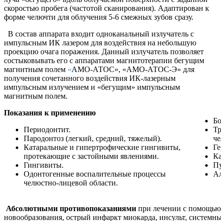
скоростью пробега (частотой сканирования). Адаптирован к
форме челючти для облучения 5-6 смежных зубов сразу.
В состав аппарата входит одноканальный излучатель с
импульсным ИК лазером для воздействия на небольшую
проекцию очага поражения. Данный излучатель позволяет
состыковывать его с аппаратами магнитотерапии бегущим
магнитным полем
«
АМО-АТОС», «АМО-АТОС-Э» для
получения сочетанного воздействия ИК-лазерным
импульсным излучением и «бегущим» импульсным
магнитным полем.
Показания к применению
Бо
Периодонтит.
Тр
Пародонтоз (легкий, средний, тяжелый).
че
Катаральные и гипертрофические гингивиты,
Ге
протекающие с застойными явлениями.
Ка
Гингивиты.
П
Одонтогенные воспалительные процессы
А
челюстно-лицевой области.
Абсолютными противопоказаниями
при лечении с помощь
новообразования, острый инфаркт миокарда, инсульт, системны